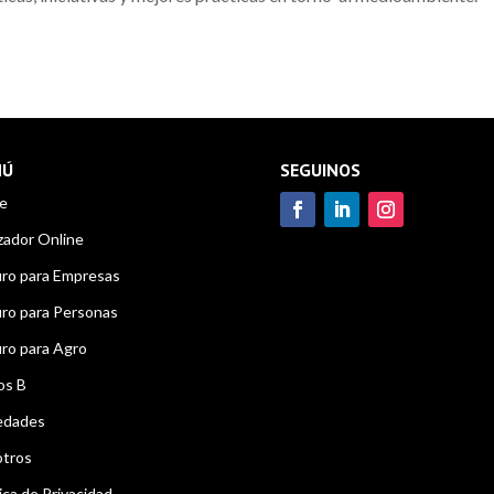
NÚ
SEGUINOS
e
zador Online
ro para Empresas
ro para Personas
ro para Agro
os B
edades
tros
ica de Privacidad