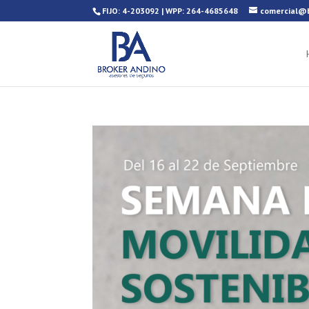
FIJO: 4-203092 | WPP: 264-4685648
comercial@b