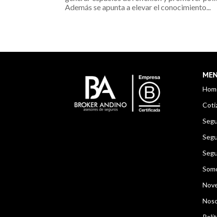
Además se apunta a elevar el conocimiento...
ME
Hom
Coti
Segu
Segu
Segu
Som
Nov
Noso
Polít