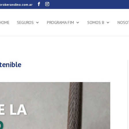
rokerandino.com.ar
HOME
SEGUROS
PROGRAMA FIM
SOMOS B
NOSO
tenible