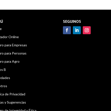
NÚ
SEGUINOS
e
zador Online
ro para Empresas
ro para Personas
ro para Agro
os B
edades
tros
ica de Privacidad
as y Sugerencias
go de Integridad y Ética