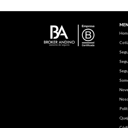
ME
Hom
Coti
Segu
Segu
Segu
Som
Nov
Noso
Polít
Quej
Códi