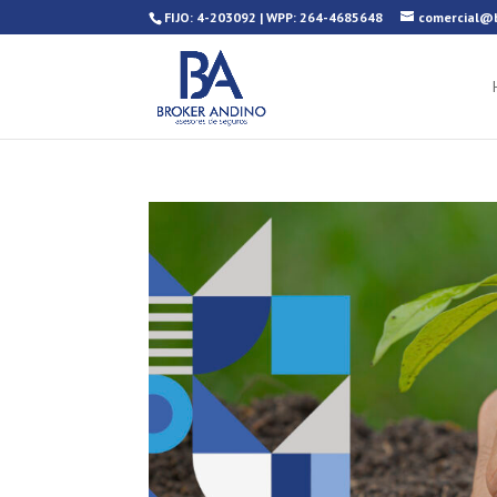
FIJO: 4-203092 | WPP: 264-4685648
comercial@b