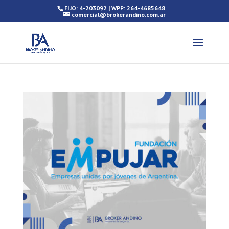
FIJO: 4-203092 | WPP: 264-4685648
comercial@brokerandino.com.ar