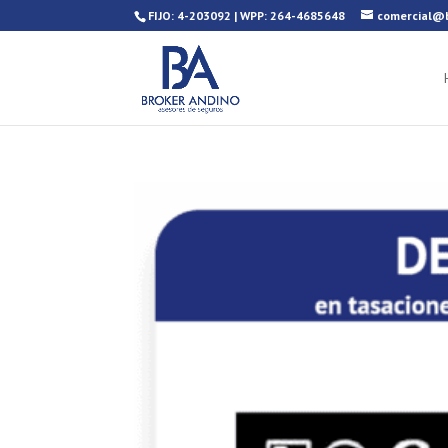
FIJO: 4-203092 | WPP: 264-4685648
comercial@b