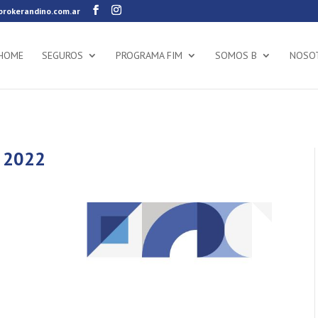
rokerandino.com.ar
HOME
SEGUROS
PROGRAMA FIM
SOMOS B
NOSO
n 2022