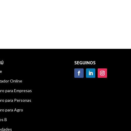
NÚ
SEGUINOS
e
zador Online
ro para Empresas
ro para Personas
ro para Agro
os B
edades